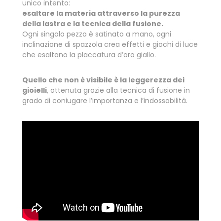
unico intento:
esaltare la materia attraverso la purezza
della lastra e la tecnica della fusione.
Ogni singolo pezzo è satinato a mano, ogni
inclinazione di spazzola crea effetti e giochi di luce
che esaltano la placcatura d’oro giallo.
Quello che non è visibile è la leggerezza dei
gioielli
, ottenuta grazie alla tecnica di fusione in
grado di coniugare l’importanza e l’indossabilità.