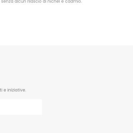
enza alcun rilascio di nichel e cadmio.
e iniziative.