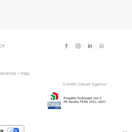
CY
Vicenza – Italy
Credits:
Clever Agency
cy