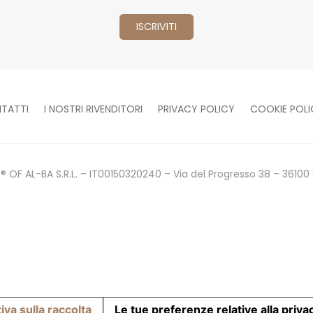
TATTI
I NOSTRI RIVENDITORI
PRIVACY POLICY
COOKIE POLI
 OF AL-BA S.R.L. – IT00150320240 – Via del Progresso 38 – 36100 
iva sulla raccolta
Le tue preferenze relative alla priva