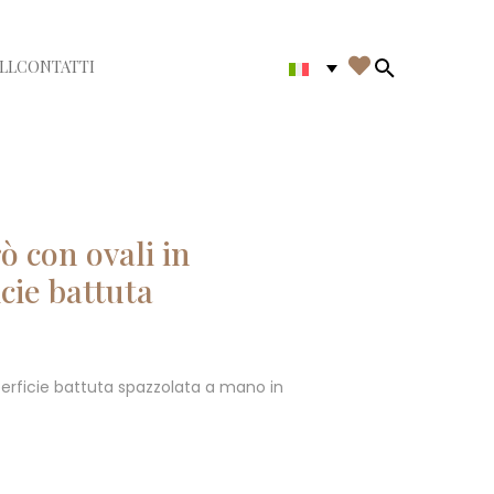

LL
CONTATTI
di menù
Search in th
ò con ovali in
cie battuta
perficie battuta spazzolata a mano in