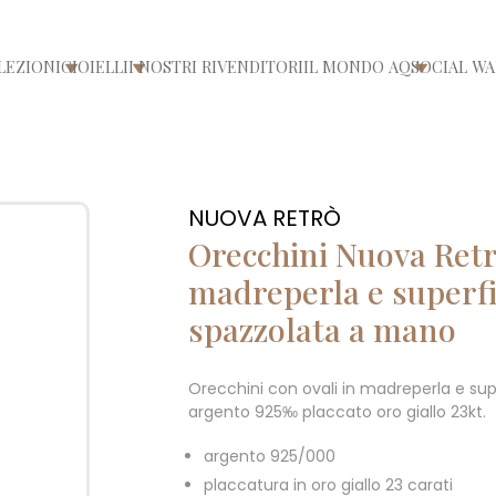
LEZIONI
GIOIELLI
I NOSTRI RIVENDITORI
IL MONDO AQ
SOCIAL WA
/chiudi menù
Apri/chiudi menù
Apri/chiudi menù
Apri/chiu
NUOVA RETRÒ
Orecchini Nuova Retr
madreperla e superfi
spazzolata a mano
Orecchini con ovali in madreperla e su
argento 925‰ placcato oro giallo 23kt.
argento 925/000
placcatura in oro giallo 23 carati