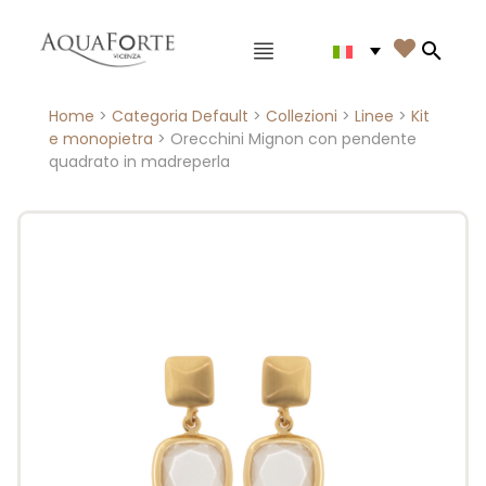
Menù principale

Search
Home
>
Categoria Default
>
Collezioni
>
Linee
>
Kit
e monopietra
> Orecchini Mignon con pendente
quadrato in madreperla