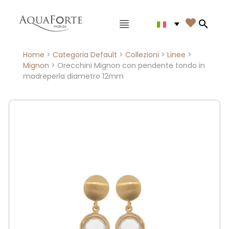
Menù principale

Search
Home
>
Categoria Default
>
Collezioni
>
Linee
>
Mignon
> Orecchini Mignon con pendente tondo in
madreperla diametro 12mm