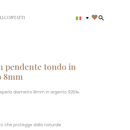

LL
CONTATTI
di menù
Search in th
n pendente tondo in
ro 8mm
reperla diametro 8mm in argento 925‰
o che protegge dalla naturale