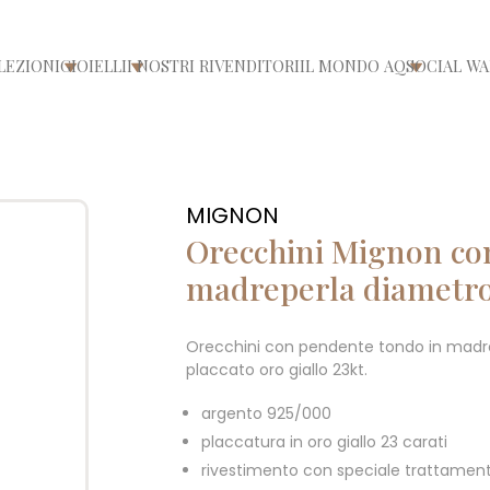
LEZIONI
GIOIELLI
I NOSTRI RIVENDITORI
IL MONDO AQ
SOCIAL WA
/chiudi menù
Apri/chiudi menù
Apri/chiudi menù
Apri/chiu
MIGNON
Orecchini Mignon co
madreperla diamet
Orecchini con pendente tondo in mad
placcato oro giallo 23kt.
argento 925/000
placcatura in oro giallo 23 carati
rivestimento con speciale trattament