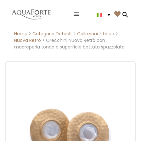
Menù principale

Search
Home
>
Categoria Default
>
Collezioni
>
Linee
>
Nuova Retrò
> Orecchini Nuova Retrò con
madreperla tonda e superficie battuta spazzolata