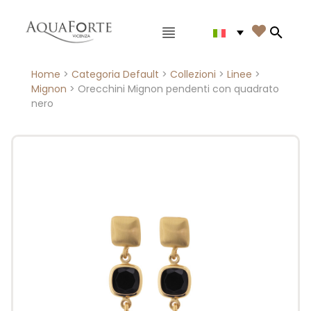
Menù principale

Search
Home
>
Categoria Default
>
Collezioni
>
Linee
>
Mignon
> Orecchini Mignon pendenti con quadrato
nero