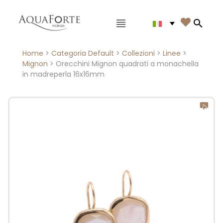
Menù principale

Search
Home
>
Categoria Default
>
Collezioni
>
Linee
>
Mignon
> Orecchini Mignon quadrati a monachella
in madreperla 16x16mm