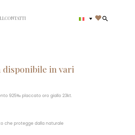

LL
CONTATTI
di menù
Search in th
disponibile in vari
rgento 925‰ placcato oro giallo 23kt.
o che protegge dalla naturale