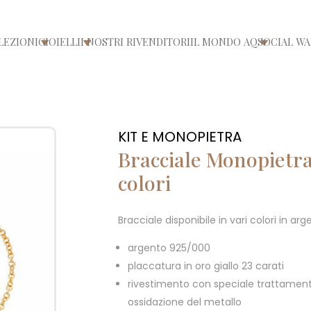
LEZIONI
GIOIELLI
I NOSTRI RIVENDITORI
IL MONDO AQ
SOCIAL WA
/chiudi menù
Apri/chiudi menù
Apri/chiudi menù
Apri/chiu
KIT E MONOPIETRA
Bracciale Monopietra 
colori
Bracciale disponibile in vari colori in a
argento 925/000
placcatura in oro giallo 23 carati
rivestimento con speciale trattament
ossidazione del metallo