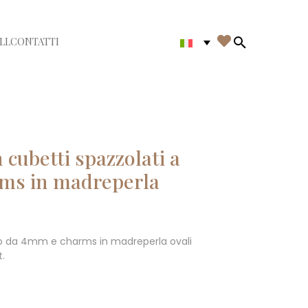

LL
CONTATTI
di menù
Search in th
cubetti spazzolati a
ms in madreperla
no da 4mm e charms in madreperla ovali
t.