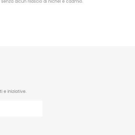
enza alcun rilascio di nichel e cadmio.
e iniziative.