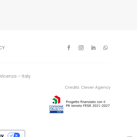
CY
Vicenza – Italy
Credits:
Clever Agency
cy