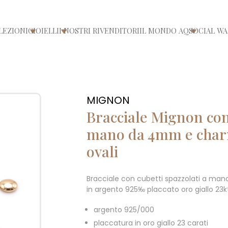
LEZIONI
GIOIELLI
I NOSTRI RIVENDITORI
IL MONDO AQ
SOCIAL WA
/chiudi menù
Apri/chiudi menù
Apri/chiudi menù
Apri/chiu
MIGNON
Bracciale Mignon con 
mano da 4mm e char
ovali
Bracciale con cubetti spazzolati a ma
in argento 925‰ placcato oro giallo 23k
argento 925/000
placcatura in oro giallo 23 carati