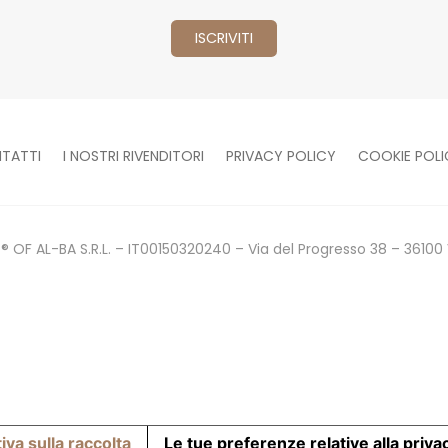
TATTI
I NOSTRI RIVENDITORI
PRIVACY POLICY
COOKIE POLI
 OF AL-BA S.R.L. – IT00150320240 – Via del Progresso 38 – 36100 
iva sulla raccolta
Le tue preferenze relative alla priva