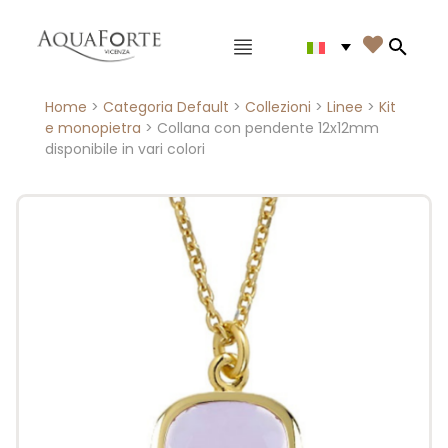
Menù principale

Search
Home
>
Categoria Default
>
Collezioni
>
Linee
>
Kit
e monopietra
> Collana con pendente 12x12mm
disponibile in vari colori