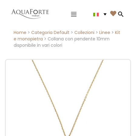
Menù principale

Search
Home
>
Categoria Default
>
Collezioni
>
Linee
>
Kit
e monopietra
> Collana con pendente 10mm
disponibile in vari colori