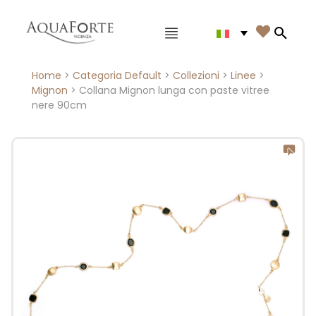
Menù principale

Search
Home
>
Categoria Default
>
Collezioni
>
Linee
>
Mignon
> Collana Mignon lunga con paste vitree
nere 90cm