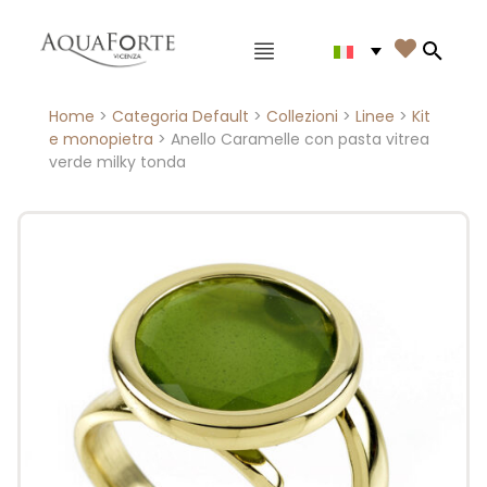
Menù principale

Search
Home
>
Categoria Default
>
Collezioni
>
Linee
>
Kit
e monopietra
> Anello Caramelle con pasta vitrea
verde milky tonda