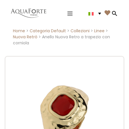
Menù principale

Search
Home
>
Categoria Default
>
Collezioni
>
Linee
>
Nuova Retrò
> Anello Nuova Retro a trapezio con
corniola