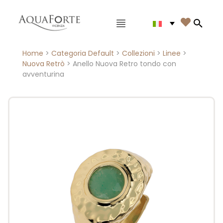
Menù principale

Search
Home
>
Categoria Default
>
Collezioni
>
Linee
>
Nuova Retrò
> Anello Nuova Retro tondo con
avventurina