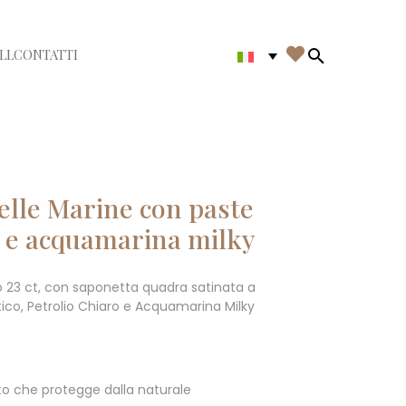

LL
CONTATTI
di menù
Search in th
elle Marine con paste
ro e acquamarina milky
o 23 ct, con saponetta quadra satinata a
ico, Petrolio Chiaro e Acquamarina Milky
o che protegge dalla naturale