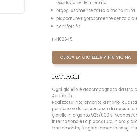
ossidazione del metallo
orgogliosamente fatto a mano in Ital
placcature rigorosamente senza alcun
comfort fit
H4182645
CERCA LA GIOIELLERIA PIÙ VICINA
DETTAGLI
Ogni gioiello è accompagnato da una c
Aquaforte.
Realizzata interamente a mano, questa
passione e dall esperienza di maestri ora
gioiello in argento 925/000 si riconoscono 
internazionale.La placcatura in oro giall
trattamento, è rigorosamente eseguita s