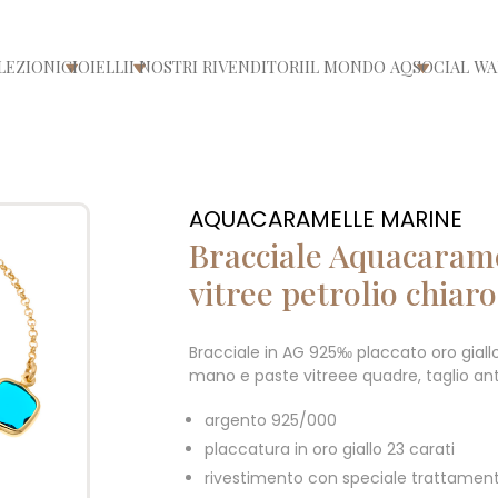
LEZIONI
GIOIELLI
I NOSTRI RIVENDITORI
IL MONDO AQ
SOCIAL WA
/chiudi menù
Apri/chiudi menù
Apri/chiudi menù
Apri/chiu
AQUACARAMELLE MARINE
Bracciale Aquacaram
vitree petrolio chia
Bracciale in AG 925‰ placcato oro giall
mano e paste vitreee quadre, taglio ant
argento 925/000
placcatura in oro giallo 23 carati
rivestimento con speciale trattament