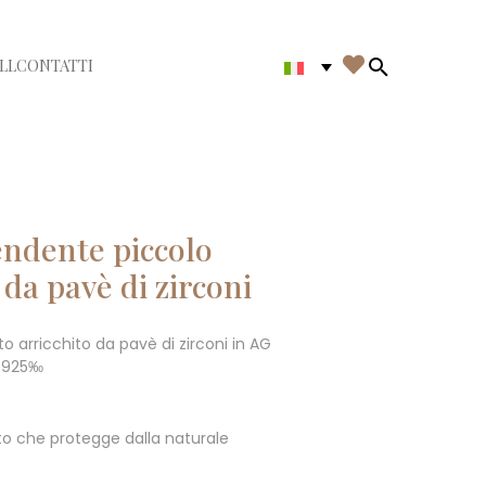

LL
CONTATTI
di menù
Search in th
endente piccolo
 da pavè di zirconi
 arricchito da pavè di zirconi in AG
o 925‰
o che protegge dalla naturale