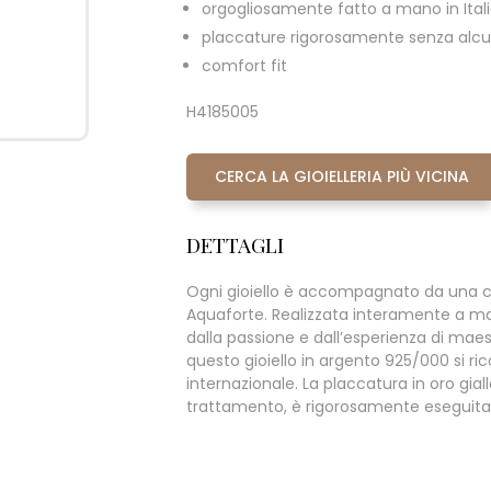
orgogliosamente fatto a mano in Ital
placcature rigorosamente senza alcun
comfort fit
H4185005
CERCA LA GIOIELLERIA PIÙ VICINA
DETTAGLI
Ogni gioiello è accompagnato da una c
Aquaforte. Realizzata interamente a m
dalla passione e dall’esperienza di maestr
questo gioiello in argento 925/000 si rico
internazionale. La placcatura in oro giall
trattamento, è rigorosamente eseguita s