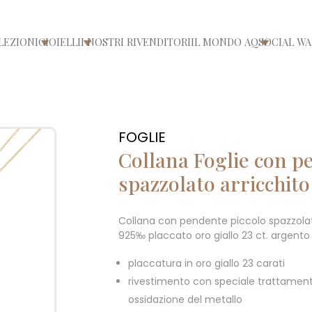
LEZIONI
GIOIELLI
I NOSTRI RIVENDITORI
IL MONDO AQ
SOCIAL WA
/chiudi menù
Apri/chiudi menù
Apri/chiudi menù
Apri/chiu
FOGLIE
Collana Foglie con p
spazzolato arricchito
Collana con pendente piccolo spazzolato
925‰ placcato oro giallo 23 ct. argent
placcatura in oro giallo 23 carati
rivestimento con speciale trattament
ossidazione del metallo