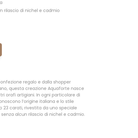
ia
 rilascio di nichel e cadmio
onfezione regalo e dalla shopper
ano, questa creazione Aquaforte nasce
i orafi artigiani. In ogni particolare di
noscono l’origine italiana e lo stile
o 23 carati, rivestita da uno speciale
enza alcun rilascio di nichel e cadmio.