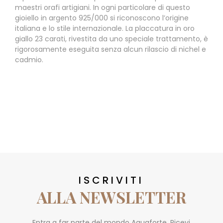
maestri orafi artigiani. In ogni particolare di questo
gioiello in argento 925/000 si riconoscono l’origine
italiana e lo stile internazionale. La placcatura in oro
giallo 23 carati, rivestita da uno speciale trattamento, è
rigorosamente eseguita senza alcun rilascio di nichel e
cadmio.
ISCRIVITI
ALLA NEWSLETTER
Entra a far parte del mondo Aquaforte. Ricevi