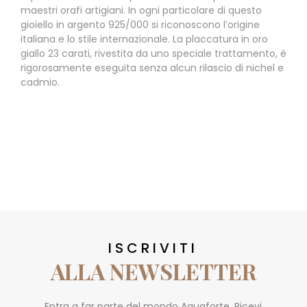
maestri orafi artigiani. In ogni particolare di questo
gioiello in argento 925/000 si riconoscono l’origine
italiana e lo stile internazionale. La placcatura in oro
giallo 23 carati, rivestita da uno speciale trattamento, è
rigorosamente eseguita senza alcun rilascio di nichel e
cadmio.
ISCRIVITI
ALLA NEWSLETTER
Entra a far parte del mondo Aquaforte. Ricevi