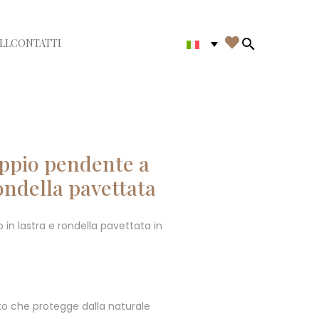

LL
CONTATTI
di menù
Search in th
oppio pendente a
rondella pavettata
in lastra e rondella pavettata in
o che protegge dalla naturale