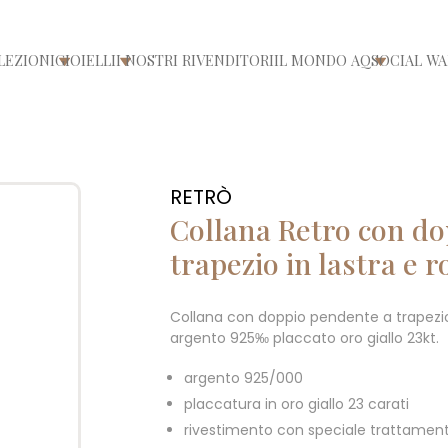
LEZIONI
GIOIELLI
I NOSTRI RIVENDITORI
IL MONDO AQ
SOCIAL WA
/chiudi menù
Apri/chiudi menù
Apri/chiudi menù
Apri/chiu
RETRÒ
Collana Retro con d
trapezio in lastra e 
Collana con doppio pendente a trapezio 
argento 925‰ placcato oro giallo 23kt.
argento 925/000
placcatura in oro giallo 23 carati
rivestimento con speciale trattament