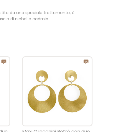
vestita da uno speciale trattamento, è
scio di nichel e cadmio.
 due
Maxi Orecchini Retrò con due