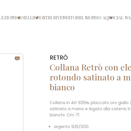
LEZIONI
GIOIELLI
I NOSTRI RIVENDITORI
IL MONDO AQ
SOCIAL WA
/chiudi menù
Apri/chiudi menù
Apri/chiudi menù
Apri/chiu
RETRÒ
Collana Retrò con e
rotondo satinato a m
bianco
Collana in AG 925‰ placcato oro giall
satinato a mano e legato alla catena tr
bianchi. Cm 71
argento 925/000