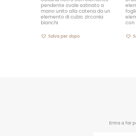
pendente ovale satinato a
elem
mano unito alla catena da un
fogl
elemento di cubic zirconia
elem
bianchi
con
Salva per dopo
S
Entra a far 
Email