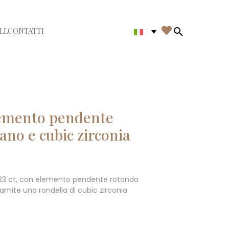

LL
CONTATTI
di menù
Search in th
lemento pendente
ano e cubic zirconia
o 23 ct, con elemento pendente rotondo
amite una rondella di cubic zirconia