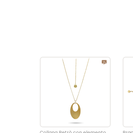
Collana Retrò con elemento
Brac