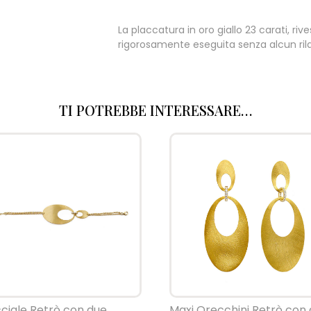
La placcatura in oro giallo 23 carati, ri
rigorosamente eseguita senza alcun rila
TI POTREBBE INTERESSARE…
ciale Retrò con due
Maxi Orecchini Retrò con