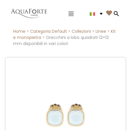
Menù principale

Search
Home
>
Categoria Default
>
Collezioni
>
Linee
>
Kit
e monopietra
> Orecchini a lobo quadrati 12×12
mm disponibili in vari colori