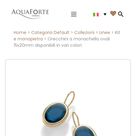
Menù principale

Search
Home
>
Categoria Default
>
Collezioni
>
Linee
>
Kit
e monopietra
> Orecchini a monachella ovali
15x20mm disponibili in vari colori