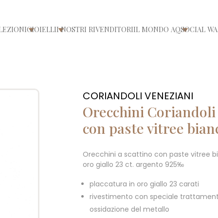
LEZIONI
GIOIELLI
I NOSTRI RIVENDITORI
IL MONDO AQ
SOCIAL WA
/chiudi menù
Apri/chiudi menù
Apri/chiudi menù
Apri/chiu
CORIANDOLI VENEZIANI
Orecchini Coriandoli 
con paste vitree bian
Orecchini a scattino con paste vitree
oro giallo 23 ct. argento 925‰
placcatura in oro giallo 23 carati
rivestimento con speciale trattament
ossidazione del metallo