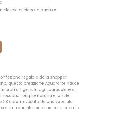
ia
 rilascio di nichel e cadmio
onfezione regalo e dalla shopper
ano, questa creazione Aquaforte nasce
i orafi artigiani. In ogni particolare di
noscono l’origine italiana e lo stile
o 23 carati, rivestita da uno speciale
enza alcun rilascio di nichel e cadmio.