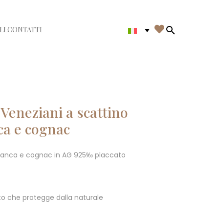

LL
CONTATTI
di menù
Search in th
Veneziani a scattino
ca e cognac
 bianca e cognac in AG 925‰ placcato
o che protegge dalla naturale