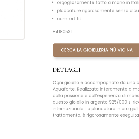
orgogliosamente fatto a mano in Ital
placcature rigorosamente senza alcun
comfort fit
H4180531
CERCA LA GIOIELLERIA PIÙ VICINA
DETTAGLI
Ogni gioiello è accompagnato da una c
Aquaforte. Realizzata interamente a m
dalla passione e dall’esperienza di maestr
questo gioiello in argento 925/000 si rico
internazionale. La placcatura in oro giall
trattamento, è rigorosamente eseguita s