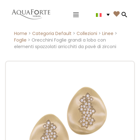
Menù principale

Search
Home
>
Categoria Default
>
Collezioni
>
Linee
>
Foglie
> Orecchini Foglie grandi a lobo con
elementi spazzolati arricchiti da pavè di zirconi