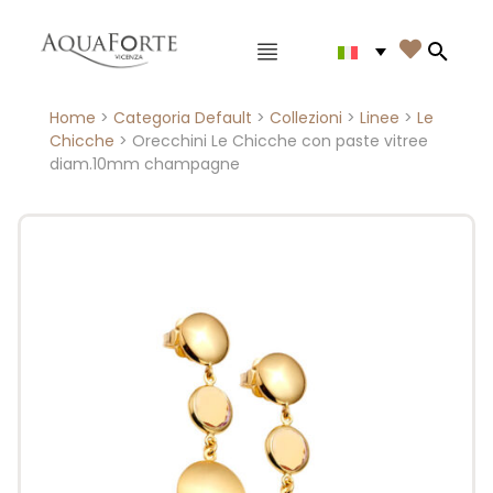
Menù principale

Search
Home
>
Categoria Default
>
Collezioni
>
Linee
>
Le
Chicche
> Orecchini Le Chicche con paste vitree
diam.10mm champagne