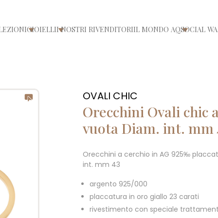
LEZIONI
GIOIELLI
I NOSTRI RIVENDITORI
IL MONDO AQ
SOCIAL WA
/chiudi menù
Apri/chiudi menù
Apri/chiudi menù
Apri/chiu
OVALI CHIC
Orecchini Ovali chic 
vuota Diam. int. mm 
Orecchini a cerchio in AG 925‰ placcato
int. mm 43
argento 925/000
placcatura in oro giallo 23 carati
rivestimento con speciale trattament