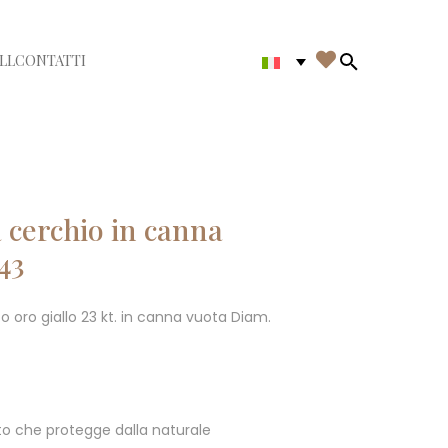

LL
CONTATTI
di menù
Search in th
a cerchio in canna
43
 oro giallo 23 kt. in canna vuota Diam.
o che protegge dalla naturale