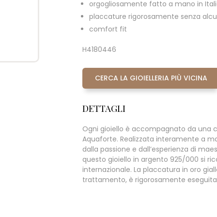
orgogliosamente fatto a mano in Ital
placcature rigorosamente senza alcun
comfort fit
H4180446
CERCA LA GIOIELLERIA PIÙ VICINA
DETTAGLI
Ogni gioiello è accompagnato da una c
Aquaforte. Realizzata interamente a m
dalla passione e dall’esperienza di maestr
questo gioiello in argento 925/000 si rico
internazionale. La placcatura in oro giall
trattamento, è rigorosamente eseguita s