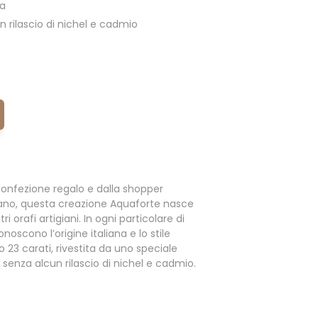
ia
 rilascio di nichel e cadmio
onfezione regalo e dalla shopper
ano, questa creazione Aquaforte nasce
i orafi artigiani. In ogni particolare di
noscono l’origine italiana e lo stile
o 23 carati, rivestita da uno speciale
enza alcun rilascio di nichel e cadmio.