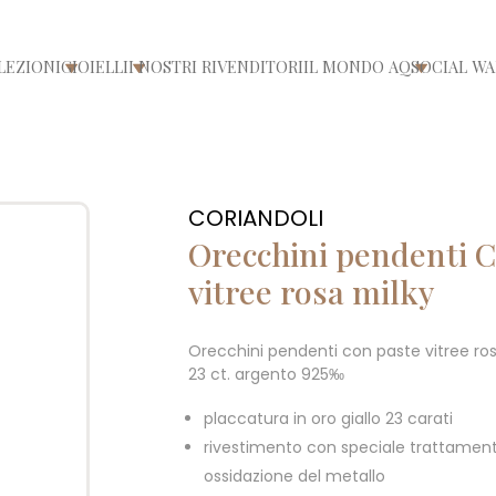
LEZIONI
GIOIELLI
I NOSTRI RIVENDITORI
IL MONDO AQ
SOCIAL WA
/chiudi menù
Apri/chiudi menù
Apri/chiudi menù
Apri/chiu
CORIANDOLI
Orecchini pendenti C
vitree rosa milky
Orecchini pendenti con paste vitree ros
23 ct. argento 925‰
placcatura in oro giallo 23 carati
rivestimento con speciale trattament
ossidazione del metallo