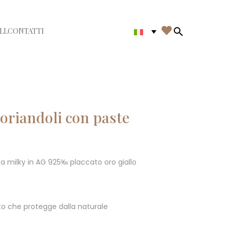

LL
CONTATTI
di menù
Search in th
oriandoli con paste
a milky in AG 925‰ placcato oro giallo
o che protegge dalla naturale