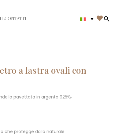

LL
CONTATTI
di menù
Search in th
tro a lastra ovali con
ondella pavettata in argento 925‰
o che protegge dalla naturale