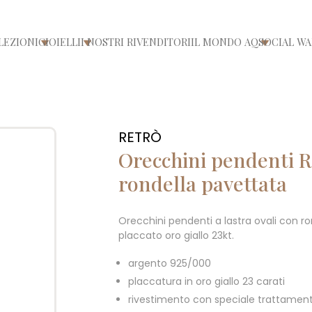
LEZIONI
GIOIELLI
I NOSTRI RIVENDITORI
IL MONDO AQ
SOCIAL WA
/chiudi menù
Apri/chiudi menù
Apri/chiudi menù
Apri/chiu
RETRÒ
Orecchini pendenti Re
rondella pavettata
Orecchini pendenti a lastra ovali con r
placcato oro giallo 23kt.
argento 925/000
placcatura in oro giallo 23 carati
rivestimento con speciale trattament