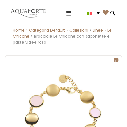
Menù principale

Search
Home
>
Categoria Default
>
Collezioni
>
Linee
>
Le
Chicche
> Bracciale Le Chicche con saponette e
paste vitree rosa