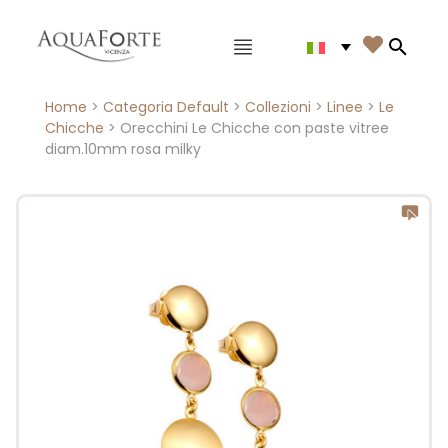
Menù principale

Search
Home
>
Categoria Default
>
Collezioni
>
Linee
>
Le
Chicche
> Orecchini Le Chicche con paste vitree
diam.10mm rosa milky