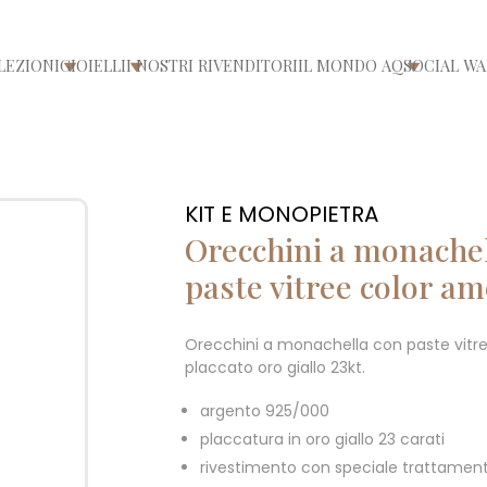
LEZIONI
GIOIELLI
I NOSTRI RIVENDITORI
IL MONDO AQ
SOCIAL WA
/chiudi menù
Apri/chiudi menù
Apri/chiudi menù
Apri/chiu
KIT E MONOPIETRA
Orecchini a monache
paste vitree color am
Orecchini a monachella con paste vitr
placcato oro giallo 23kt.
argento 925/000
placcatura in oro giallo 23 carati
rivestimento con speciale trattament