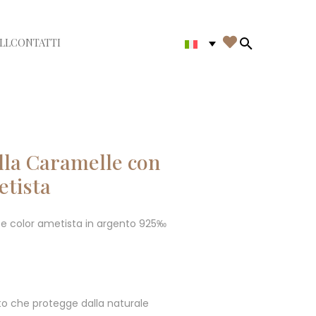

LL
CONTATTI
di menù
Search in th
lla Caramelle con
etista
ee color ametista in argento 925‰
o che protegge dalla naturale